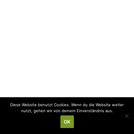
Diese Website benutzt Cookies. Wenn du die Website weiter
Copyright © 2026
Schützenverein Waidmannsheil e.V.
nutzt, gehen wir von deinem Einverständnis aus.
Erzhausen
. Alle Rechte vorbehalten.
OK
Theme:
ColorMag
von ThemeGrill. Präsentiert von
WordPress
.